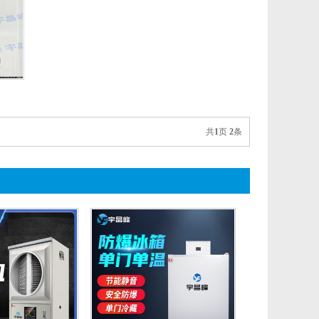
共
1
页
2
条