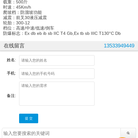
载重：500斤
时速：45Km/h
爬坡档：防溜坡功能
减震：前叉30液压减震
轮胎：300-12
档位：高速/中速/低速/倒车
防爆标志：Ex db eb ib sb IIC T4 Gb,Ex tb sb IIIC T130°C Db
在线留言
13533949449
姓名:
手机:
备注:
提 交