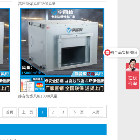
高压防爆风柜6300风量
有产品实拍图吗
静音防爆风柜15000风量
首页
上一页
1
2
3
下一页
末页