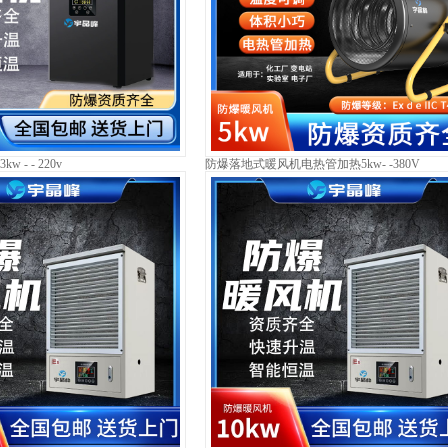
- - 220v
防爆落地式暖风机电热管加热5kw- -380V